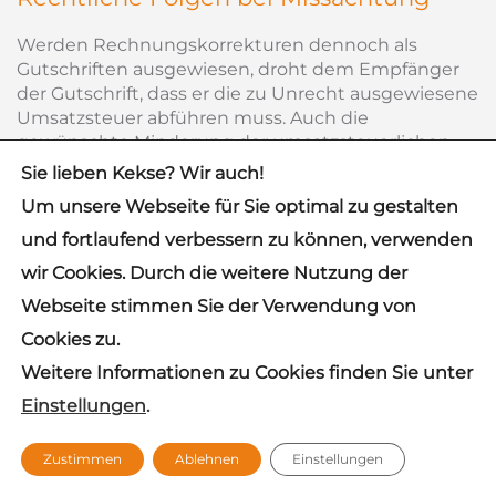
Werden Rechnungskorrekturen dennoch als
Gutschriften ausgewiesen, droht dem Empfänger
der Gutschrift, dass er die zu Unrecht ausgewiesene
Umsatzsteuer abführen muss. Auch die
gewünschte Minderung der umsatzsteuerlichen
Bemessungsgrundlagen bleib aus, wen statt einer
Sie lieben Kekse? Wir auch!
Rechnungskorrektur eine Gutschrift ausgegeben
Um unsere Webseite für Sie optimal zu gestalten
wird.
und fortlaufend verbessern zu können, verwenden
wir Cookies. Durch die weitere Nutzung der
Erzeugen einer Stornorechnung in
Webseite stimmen Sie der Verwendung von
openVIVA c2
Cookies zu.
In openVIVA c2 lassen sich Stornorechnungen über
Weitere Informationen zu Cookies finden Sie unter
den Menüpunkt „In-/Exkasso“ erzeugen. Geben Sie
Einstellungen
.
in der Schnellsuche die In-/Exkasso-Nr. ein und
klicken Sie anschließend im Aktionen-Button des
Interactive Report auf „Stornieren“. Haben Sie hier
Zustimmen
Ablehnen
Einstellungen
die notwendigen Einstellungen vorgenommen