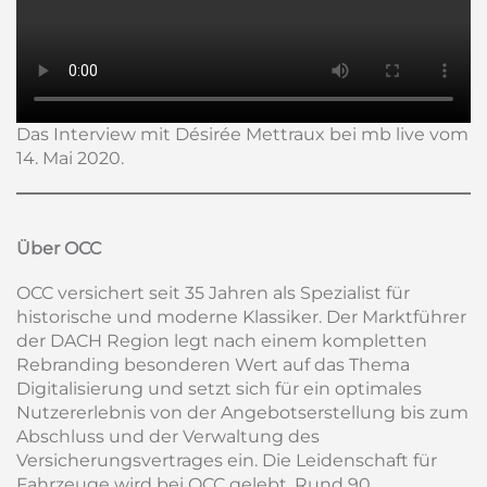
Das Interview mit Désirée Mettraux bei mb live vom
14. Mai 2020.
Über OCC
OCC versichert seit 35 Jahren als Spezialist für
historische und moderne Klassiker. Der Marktführer
der DACH Region legt nach einem kompletten
Rebranding besonderen Wert auf das Thema
Digitalisierung und setzt sich für ein optimales
Nutzererlebnis von der Angebotserstellung bis zum
Abschluss und der Verwaltung des
Versicherungsvertrages ein. Die Leidenschaft für
Fahrzeuge wird bei OCC gelebt. Rund 90