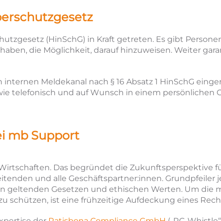
er­schutz­gesetz
utzgesetz (HinSchG) in Kraft getreten. Es gibt Personen
aben, die Möglichkeit, darauf hinzuweisen. Weiter gara
 internen Meldekanal nach § 16 Absatz 1 HinSchG einger
sowie telefonisch und auf Wunsch in einem persönliche
ei mb Support
 Wirtschaften. Das begründet die Zukunftsperspektive f
eitenden und alle Geschäftspartner:innen. Grundpfeiler 
n geltenden Gesetzen und ethischen Werten. Um die mb
 schützen, ist eine frühzeitige Aufdeckung eines Recht
xpertise der
Ratisbona Compliance GmbH
(„RC-Whistle“)