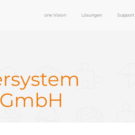
one Vision
Lösungen
Support 
ersystem
t GmbH