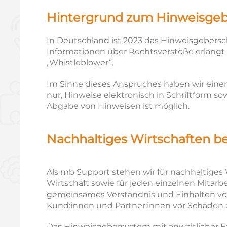
Hintergrund zum Hin­weis­geb
In Deutschland ist 2023 das Hinweisgebersch
Informationen über Rechtsverstöße erlangt h
„Whistleblower“.
Im Sinne dieses Anspruches haben wir einen
nur, Hinweise elektronisch in Schriftform 
Abgabe von Hinweisen ist möglich.
Nachhaltiges Wirtschaften b
Als mb Support stehen wir für nachhaltiges
Wirtschaft sowie für jeden einzelnen Mitarb
gemeinsames Verständnis und Einhalten vo
Kund:innen und Partner:innen vor Schäden zu
Das Hinweisgebersystem mit anwaltlicher E