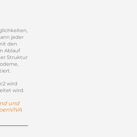
lichkeiten,
kann jeder
mit den
m Ablauf
er Struktur
oderne,
iert.
 c2
wird
eitet wird.
nd und
penVIVA