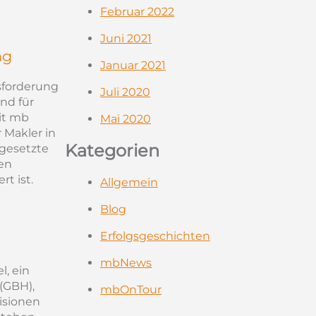
Februar 2022
Juni 2021
ng
Januar 2021
sforderung
Juli 2020
nd für
it mb
Mai 2020
 Makler in
Kategorien
ngesetzte
ren
t ist.
Allgemein
Blog
Erfolgsgeschichten
mbNews
l, ein
(GBH),
mbOnTour
isionen