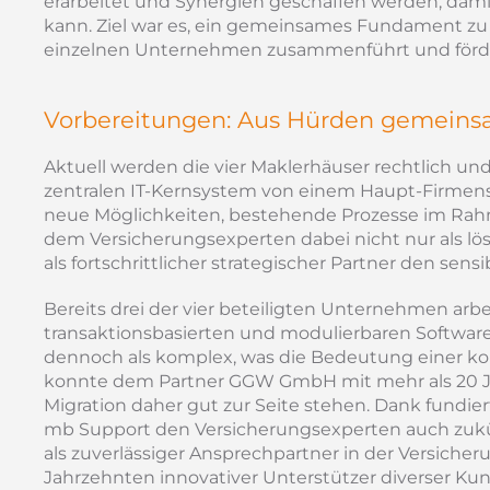
erarbeitet und Synergien geschaffen werden, dam
kann. Ziel war es, ein gemeinsames Fundament zu 
einzelnen Unternehmen zusammenführt und förde
Vorbereitungen: Aus Hürden gemeins
Aktuell werden die vier Maklerhäuser rechtlich un
zentralen IT-Kernsystem von einem Haupt-Firmensi
neue Möglichkeiten, bestehende Prozesse im Ra
dem Versicherungsexperten dabei nicht nur als lö
als fortschrittlicher strategischer Partner den sens
Bereits drei der vier beteiligten Unternehmen ar
transaktionsbasierten und modulierbaren Software
dennoch als komplex, was die Bedeutung einer 
konnte dem Partner GGW GmbH mit mehr als 20 Ja
Migration daher gut zur Seite stehen. Dank fundi
mb Support den Versicherungsexperten auch zukün
als zuverlässiger Ansprechpartner in der Versich
Jahrzehnten innovativer Unterstützer diverser Ku