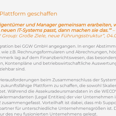
T-Plattform geschaffen
teigentümer und Manager gemeinsam erarbeiten, 
s neuen IT-Systems passt, dann machen sie das.‘“
–
 Group: Große Ziele, neue Führungsstruktur“, 04.
ntegration bei GGW GmbH angegangen. In enger Abstim
ts, wie z.B. Rechnungsformularen und Abrechnungen, hö
genmerk lag auf dem Finanzberichtswesen, das besonders
n, Kontenpläne und betriebswirtschaftliche Auswertun
ziehbar sind.
en Herausforderungen beim Zusammenschluss der Systeme
zukunftsfähige Plattform zu schaffen, die sowohl Skalier
ietet. Während die Assekuradeursmandaten in die WECO
ermandanten (Legal Entities) der vier Unternehmen i
zusammengefasst. Vorteilhaft ist dabei, dass mb Suppo
partner für unterschiedliche Unternehmensgrößen ist. 
ktur des neu fusionierten Unternehmens gelegt.