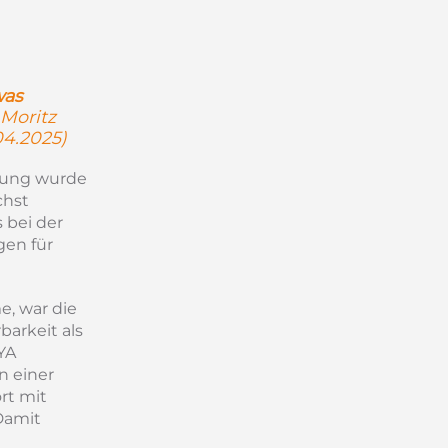
was
 Moritz
04.2025)
mung wurde
chst
 bei der
gen für
, war die
barkeit als
YA
n einer
rt mit
Damit