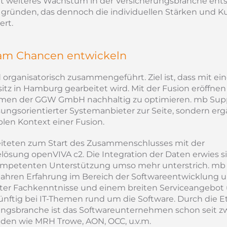
it weiteres Wachstum in der Versicherungsbranche ent
gründen, das dennoch die individuellen Stärken und Ku
rt.
am Chancen entwickeln
d organisatorisch zusammengeführt. Ziel ist, dass mit e
tz in Hamburg gearbeitet wird. Mit der Fusion eröffnen
hmen der GGW GmbH nachhaltig zu optimieren. mb Sup
sungsorientierter Systemanbieter zur Seite, sondern er
iblen Kontext einer Fusion.
beiteten zum Start des Zusammenschlusses mit der
lösung openVIVA c2. Die Integration der Daten erwies s
kompetenten Unterstützung umso mehr unterstrich. mb
hren Erfahrung im Bereich der Softwareentwicklung 
erter Fachkenntnisse und einem breiten Serviceangebot 
ftig bei IT-Themen rund um die Software. Durch die E
erungsbranche ist das Softwareunternehmen schon seit z
nden wie MRH Trowe, AON, OCC, u.v.m.