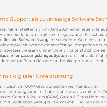
 Support als zuverlässige Softwarelösu
gsmakler stellten sich im Jahr 2024 einer neuen Herau
 verschiedene Umstrukturierungen durch. Entscheide
nd
flexible Softwarelösung
entscheidend. Gemeinsam m
 entwickelt, welche die langfristige Integration neuer
onsprozess wirksam und erfolgreich unterstützt. Die ei
iles
und
anpassungsfähiges System
, das seit vielen Jah
ndere bei größeren Häusern und Maklergruppen – etablier
n mit digitaler Unterstützung
dem Dach der GGW Group zwischen vier Hamburger
ch zusammengearbeitet hatten, starteten sie mit dem Zie
ossler, Gobert & Wolters (GGW), Gayen & Berns Homann 
upt & Senftleben (vR&S) zur GGW GmbH, sollten neue V