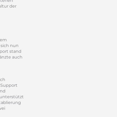
stehen
ltur der
inem
 sich nun
port stand
gänzte auch
ich
 Support
und
unterstützt
tablierung
wei