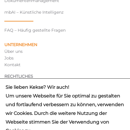
Dokumentenmanagement
mbAI – Künstliche Intelligenz
FAQ – Häufig gestellte Fragen
UNTERNEHMEN
Über uns
Jobs
Kontakt
RECHTLICHES
Hinweisgebersystem
Sie lieben Kekse? Wir auch!
Impressum
Um unsere Webseite für Sie optimal zu gestalten
Datenschutz
und fortlaufend verbessern zu können, verwenden
wir Cookies. Durch die weitere Nutzung der
✓
IDW PS 880 CERTIFIED
Webseite stimmen Sie der Verwendung von
© 2026 mb Support GmbH