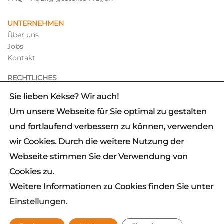
UNTERNEHMEN
Über uns
Jobs
Kontakt
RECHTLICHES
Hinweisgebersystem
Sie lieben Kekse? Wir auch!
Impressum
Um unsere Webseite für Sie optimal zu gestalten
Datenschutz
und fortlaufend verbessern zu können, verwenden
wir Cookies. Durch die weitere Nutzung der
✓
IDW PS 880 CERTIFIED
Webseite stimmen Sie der Verwendung von
© 2026 mb Support GmbH
Cookies zu.
Hinweis: Aus Gründen der besseren Lesbarkeit wird auf die
Weitere Informationen zu Cookies finden Sie unter
gleichzeitige Verwendung der Sprachformen männlich,
weiblich und divers (m/w/d) verzichtet. Sämtliche
Einstellungen
.
Personenbezeichnungen gelten gleichermaßen für alle
Geschlechter. Die verkürzte Sprachform beinhaltet keine
Wertung.