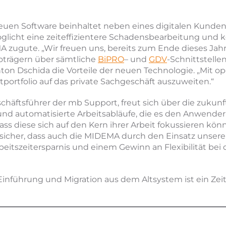
uen Software beinhaltet neben eines digitalen Kunden
öglicht eine zeiteffizientere Schadensbearbeitung und
 zugute. „Wir freuen uns, bereits zum Ende dieses Jah
koträgern über sämtliche
BiPRO
– und
GDV
-Schnittstelle
nton Dschida die Vorteile der neuen Technologie. „Mit o
portfolio auf das private Sachgeschäft auszuweiten.“
häftsführer der mb Support, freut sich über die zukunft
und automatisierte Arbeitsabläufe, die es den Anwende
s diese sich auf den Kern ihrer Arbeit fokussieren kö
d sicher, dass auch die MIDEMA durch den Einsatz unse
beitszeitersparnis und einem Gewinn an Flexibilität bei
 Einführung und Migration aus dem Altsystem ist ein Ze