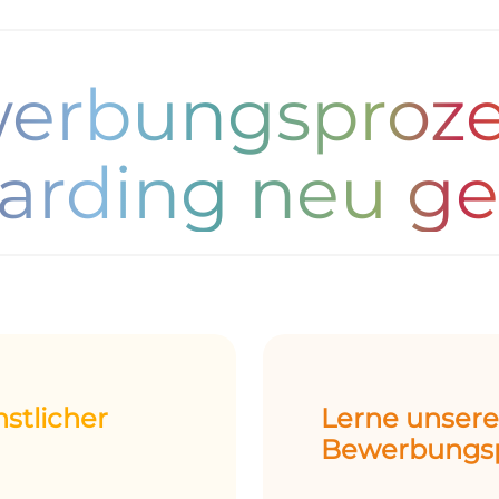
erbungsproze
arding neu ge
nstlicher
Lerne unser
Bewerbungsp