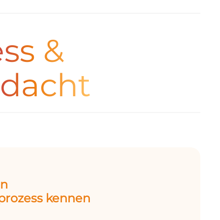
ss &
dacht
en
rozess kennen