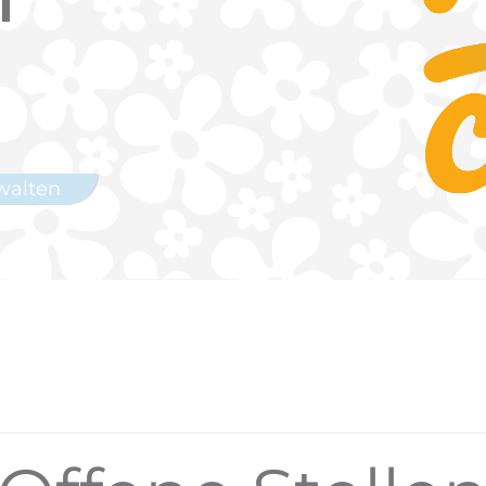
n
walten