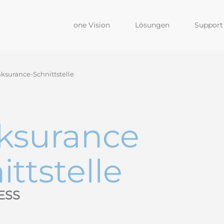
one Vision
Lösungen
Support 
ksurance-Schnittstelle
ksurance
ittstelle
ESS