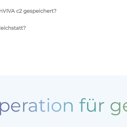
nVIVA c2 gespeichert
?
leich
statt?
peration für