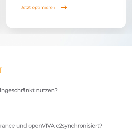
Jetzt optimieren
T
ingeschränkt nutzen
?
rance und openVIVA c2
synchronisiert
?