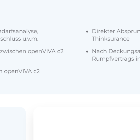
edarfsanalyse,
Direkter Absprun
bschluss u.v.m.
Thinksurance
zwischen openVIVA c2
Nach Deckungsau
Rumpfvertrags i
h openVIVA c2