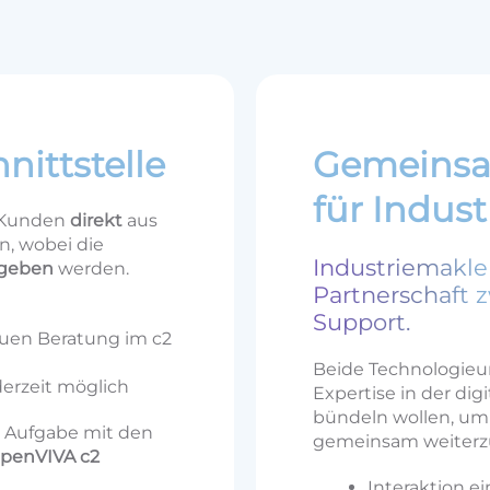
nittstelle
Gemeinsam
für Indus
e Kunden
direkt
aus
, wobei die
Industriemakler
rgeben
werden.
Partnerschaft 
Support.
uen Beratung im c2
Beide Technologieu
erzeit möglich
Expertise in der dig
bündeln wollen, um 
e Aufgabe mit den
gemeinsam weiterz
openVIVA c2
Interaktion ei