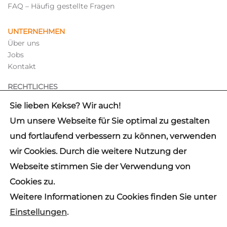
FAQ – Häufig gestellte Fragen
UNTERNEHMEN
Über uns
Jobs
Kontakt
RECHTLICHES
Hinweisgebersystem
Sie lieben Kekse? Wir auch!
Impressum
Um unsere Webseite für Sie optimal zu gestalten
Datenschutz
und fortlaufend verbessern zu können, verwenden
wir Cookies. Durch die weitere Nutzung der
✓
IDW PS 880 CERTIFIED
Webseite stimmen Sie der Verwendung von
© 2026 mb Support GmbH
Cookies zu.
Hinweis: Aus Gründen der besseren Lesbarkeit wird auf die
Weitere Informationen zu Cookies finden Sie unter
gleichzeitige Verwendung der Sprachformen männlich,
weiblich und divers (m/w/d) verzichtet. Sämtliche
Einstellungen
.
Personenbezeichnungen gelten gleichermaßen für alle
Geschlechter. Die verkürzte Sprachform beinhaltet keine