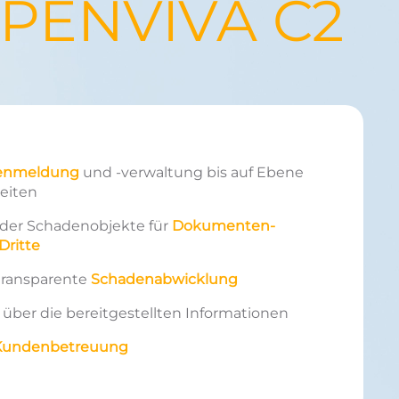
PENVIVA C2
denmeldung
und -verwaltung bis auf Ebene
eiten
 der Schadenobjekte für
Dokumenten-
Dritte
transparente
Schadenabwicklung
über die bereitgestellten Informationen
r Kundenbetreuung