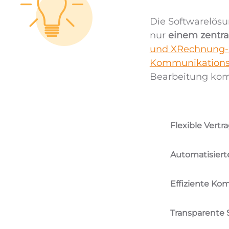
Die Softwarelösu
nur
einem zentr
und XRechnung-
Kommunikation
Bearbeitung komp
Flexible Vertr
Automatisier
Effiziente Ko
Transparente