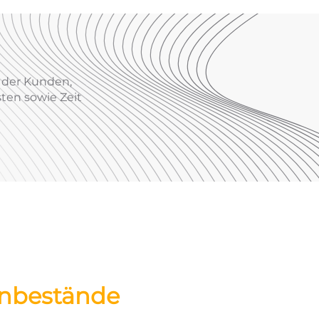
, der Kunden,
sten sowie Zeit
hnbestände