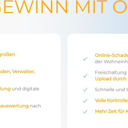
GEWINN MIT O
 großen
Online-Scha
der Wohneinh
den, Verwalter,
Freischaltung
Upload durch 
llung
und digitale
Schnelle und 
Volle Kontrolle
nauswertung
nach
Mehr Zeit fü