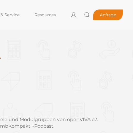
& Service
Resources
Anfrage
r
spiele und Modulgruppen von openVIVA c2.
m „mbKompakt“-Podcast.