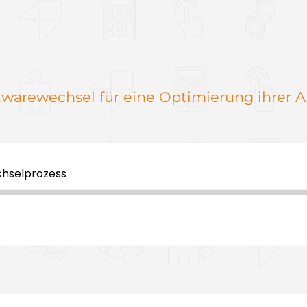
are­wechsel für eine Opti­mierung ihrer Ar
chselprozess