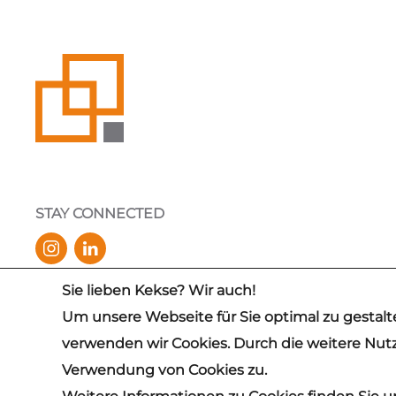
STAY CONNECTED
Sie lieben Kekse? Wir auch!
✓
IDW PS 880 CERTIFIED
Um unsere Webseite für Sie optimal zu gestalt
verwenden wir Cookies. Durch die weitere Nu
© 2026 mb Support GmbH
Verwendung von Cookies zu.
Hinweis: Aus Gründen der besseren Lesbarkeit wird auf die g
gelten gleichermaßen für alle Geschlechter. Die verkürzte Sp