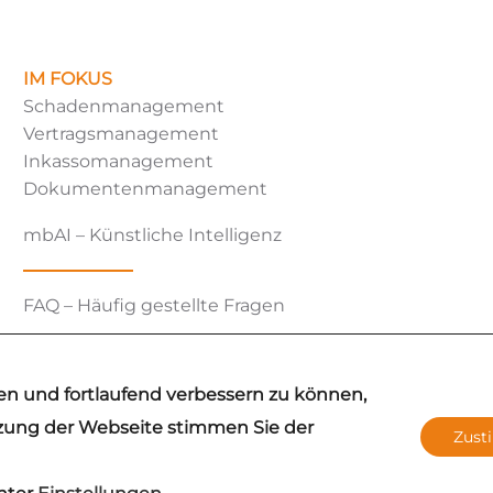
IM FOKUS
Schadenmanagement
Vertragsmanagement
Inkassomanagement
Dokumentenmanagement
mbAI – Künstliche Intelligenz
FAQ – Häufig gestellte Fragen
en und fortlaufend verbessern zu können,
tzung der Webseite stimmen Sie der
Zus
leichzeitige Verwendung der Sprachformen männlich, weiblich und d
rachform beinhaltet keine Wertung.