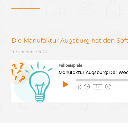
Die Manufaktur Augs­burg hat den Softw
11. September 2025
Fallbeispiele
Manufaktur Augsburg: Der We
Play
1x
Episode