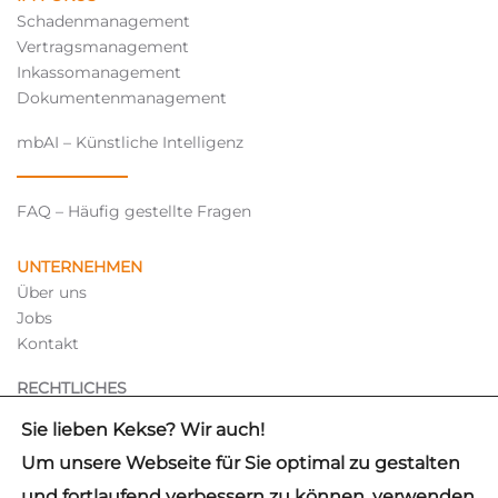
Schadenmanagement
Vertragsmanagement
Inkassomanagement
Dokumentenmanagement
mbAI – Künstliche Intelligenz
FAQ – Häufig gestellte Fragen
UNTERNEHMEN
Über uns
Jobs
Kontakt
RECHTLICHES
Hinweisgebersystem
Sie lieben Kekse? Wir auch!
Impressum
Um unsere Webseite für Sie optimal zu gestalten
Datenschutz
und fortlaufend verbessern zu können, verwenden