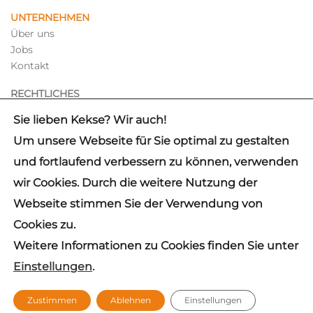
UNTERNEHMEN
Über uns
Jobs
Kontakt
RECHTLICHES
Hinweisgebersystem
Sie lieben Kekse? Wir auch!
Impressum
Um unsere Webseite für Sie optimal zu gestalten
Datenschutz
und fortlaufend verbessern zu können, verwenden
wir Cookies. Durch die weitere Nutzung der
✓
IDW PS 880 CERTIFIED
Webseite stimmen Sie der Verwendung von
© 2026 mb Support GmbH
Cookies zu.
Hinweis: Aus Gründen der besseren Lesbarkeit wird auf die
Weitere Informationen zu Cookies finden Sie unter
gleichzeitige Verwendung der Sprachformen männlich,
weiblich und divers (m/w/d) verzichtet. Sämtliche
Einstellungen
.
Personenbezeichnungen gelten gleichermaßen für alle
Geschlechter. Die verkürzte Sprachform beinhaltet keine
Wertung.
Zustimmen
Ablehnen
Einstellungen