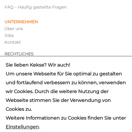
FAQ – Häufig gestellte Fragen
UNTERNEHMEN
Über uns
Jobs
Kontakt
RECHTLICHES
Hinweisgebersystem
Sie lieben Kekse? Wir auch!
Impressum
Um unsere Webseite für Sie optimal zu gestalten
Datenschutz
und fortlaufend verbessern zu können, verwenden
wir Cookies. Durch die weitere Nutzung der
✓
IDW PS 880 CERTIFIED
Webseite stimmen Sie der Verwendung von
© 2026 mb Support GmbH
Cookies zu.
Hinweis: Aus Gründen der besseren Lesbarkeit wird auf die
Weitere Informationen zu Cookies finden Sie unter
gleichzeitige Verwendung der Sprachformen männlich,
weiblich und divers (m/w/d) verzichtet. Sämtliche
Einstellungen
.
Personenbezeichnungen gelten gleichermaßen für alle