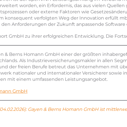
eitert worden, ein Erfordernis, das aus vielen Quellen 
itsprozessen oder externe Faktoren wie Gesetzesänder
m konsequent verfolgten Weg der Innovation erfüllt m
h den Anforderungen der Zukunft anpassende Software 
ort GmbH zu ihrer erfolgreichen Entwicklung. Die Fortse
ayen & Berns Homann GmbH einer der größten inhaberge
hlands. Als Industrieversicherungsmakler in allen Segm
und der freien Berufe betreut das Unternehmen mit übe
rk nationaler und internationaler Versicherer sowie in
en mit einem umfassenden Leistungsangebot.
omann GmbH
4.02.2026): Gayen & Berns Homann GmbH ist mittlerwei