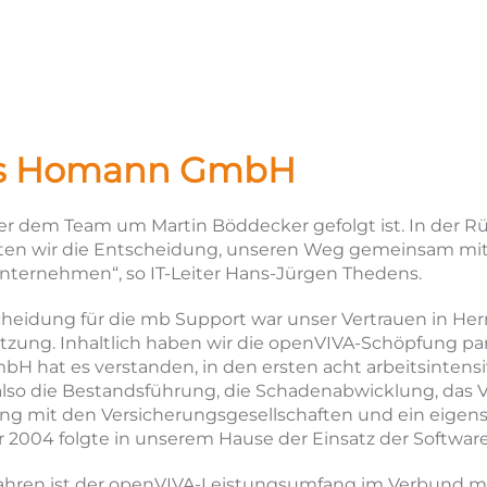
ns Homann GmbH
der dem Team um Martin Böddecker gefolgt ist. In der R
hten wir die Entscheidung, unseren Weg gemeinsam mit
Unternehmen“, so IT-Leiter Hans-Jürgen Thedens.
cheidung für die mb Support war unser Vertrauen in He
zung. Inhaltlich haben wir die openVIVA-Schöpfung par
H hat es verstanden, in den ersten acht arbeitsintens
so die Bestandsführung, die Schadenabwicklung, das V
nung mit den Versicherungsgesellschaften und ein eig
r 2004 folgte in unserem Hause der Einsatz der Software
ahren ist der openVIVA-Leistungsumfang im Verbund m